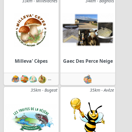
33km - Millevaches
34km - Bagnols
Milleva' Cèpes
Gaec Des Perce Neige
...
35km - Bugeat
35km - Avèze