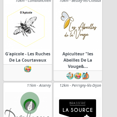
10km - Comblanchien
10km - Bessey-lès-Cîteaux
G'apicole - Les Ruches
Apiculteur "les
De La Courtavaux
Abeilles De La
Vouge&...
11km - Aiserey
12km - Perrigny-lès-Dijon