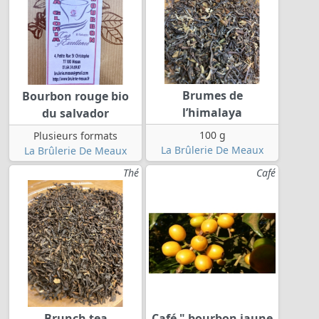
Brumes de
Bourbon rouge bio
l’himalaya
du salvador
100 g
Plusieurs formats
La Brûlerie De Meaux
La Brûlerie De Meaux
Thé
Café
Brunch tea
Café " bourbon jaune