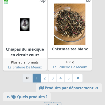
Café
Thé
Chistmas tea blanc
Chiapas du mexique
en circuit court
100 g
Plusieurs formats
La Brûlerie De Meaux
La Brûlerie De Meaux
1
2
3
4
5
Produits par département
Quels produits ?