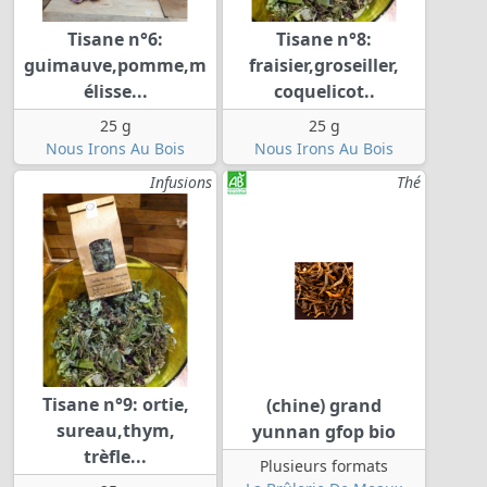
Tisane n°6:
Tisane n°8:
guimauve,pomme,m
fraisier,groseiller,
élisse...
coquelicot..
25 g
25 g
Nous Irons Au Bois
Nous Irons Au Bois
Infusions
Thé
Tisane n°9: ortie,
(chine) grand
sureau,thym,
yunnan gfop bio
trèfle...
Plusieurs formats