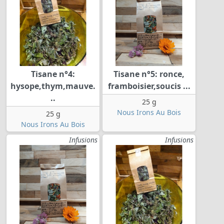
Tisane n°4:
Tisane n°5: ronce,
hysope,thym,mauve.
framboisier,soucis ...
..
25 g
Nous Irons Au Bois
25 g
Nous Irons Au Bois
Infusions
Infusions