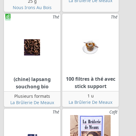
La Brûlerie De Meaux
25 g
Nous Irons Au Bois
Thé
Thé
100 filtres à thé avec
(chine) lapsang
stick support
souchong bio
1 u
Plusieurs formats
La Brûlerie De Meaux
La Brûlerie De Meaux
Thé
Café