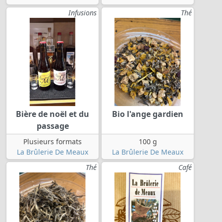
Infusions
Thé
Bière de noël et du
Bio l'ange gardien
passage
Plusieurs formats
100 g
La Brûlerie De Meaux
La Brûlerie De Meaux
Thé
Café