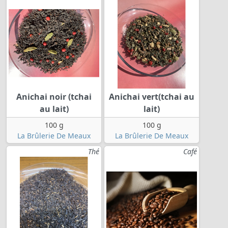
Anichai noir (tchai
Anichai vert(tchai au
au lait)
lait)
100 g
100 g
La Brûlerie De Meaux
La Brûlerie De Meaux
Thé
Café