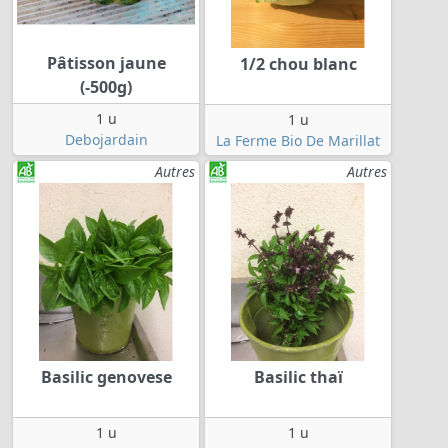
Pâtisson jaune
1/2 chou blanc
(-500g)
1 u
1 u
Debojardain
La Ferme Bio De Marillat
Autres
Autres
Basilic genovese
Basilic thaï
1 u
1 u