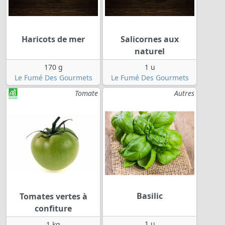
Haricots de mer
Salicornes aux
naturel
170 g
1 u
Le Fumé Des Gourmets
Le Fumé Des Gourmets
Tomate
Autres
Basilic
Tomates vertes à
confiture
1 u
1 kg