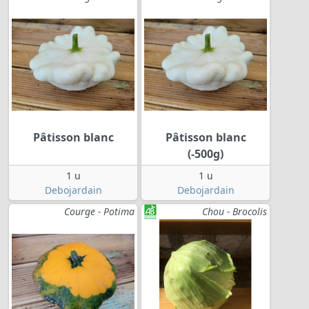
Pâtisson blanc
Pâtisson blanc
(-500g)
1 u
1 u
Debojardain
Debojardain
Courge - Potima
Chou - Brocolis