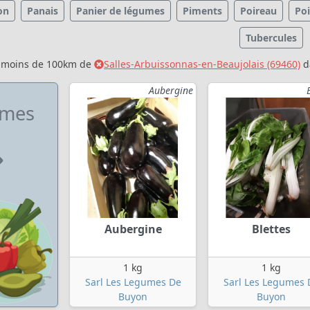
on
Panais
Panier de légumes
Piments
Poireau
Poi
Tubercules
à moins de 100km de
Salles-Arbuissonnas-en-Beaujolais (69460)
d
Aubergine
umes
Aubergine
Blettes
1 kg
1 kg
Sarl Les Legumes De
Sarl Les Legumes 
Buyon
Buyon