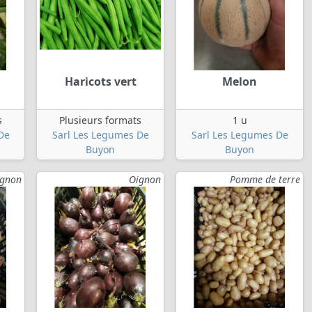
Haricots vert
Melon
s
Plusieurs formats
1 u
De
Sarl Les Legumes De
Sarl Les Legumes De
Buyon
Buyon
ignon
Oignon
Pomme de terre