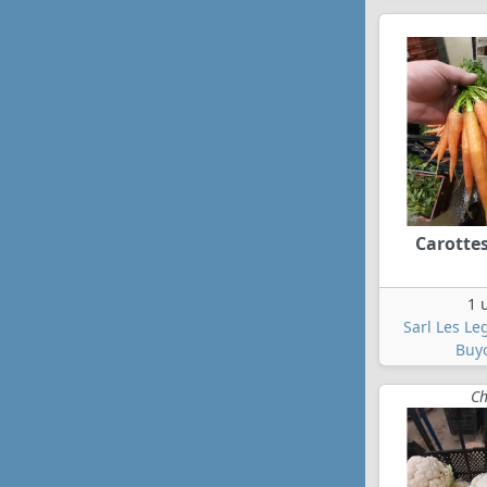
Carotte
1 
Sarl Les L
Buy
Ch