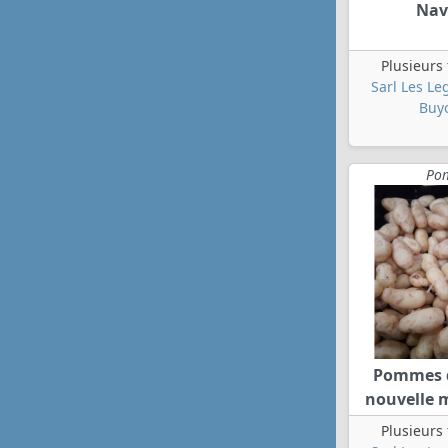
Nav
Plusieurs
Sarl Les L
Buy
Pom
Pommes d
nouvelle 
Plusieurs