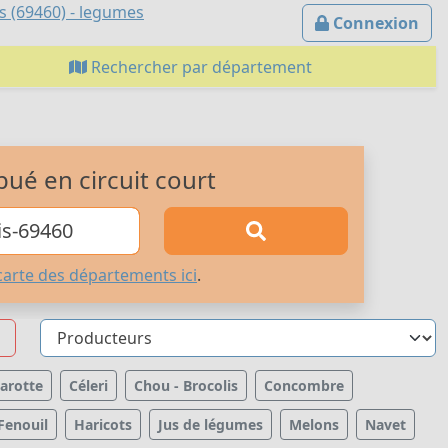
s (69460) - legumes
Connexion
Rechercher par département
bué en circuit court
carte des départements ici
.
arotte
Céleri
Chou - Brocolis
Concombre
Fenouil
Haricots
Jus de légumes
Melons
Navet