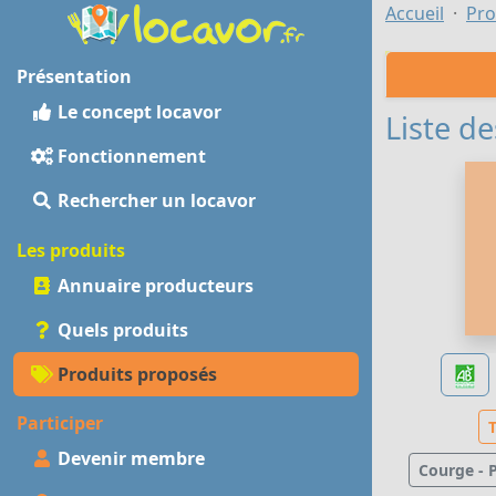
Accueil
Pro
Présentation
Le concept locavor
Liste de
Fonctionnement
Rechercher un locavor
Les produits
Annuaire producteurs
Quels produits
Produits proposés
Participer
Devenir membre
Courge - 