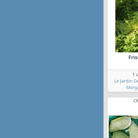
Fris
1 
Le Jardin D
Morg
Ch