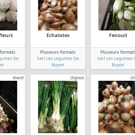
fleurs
Echalotes
Fenouil
 formats
Plusieurs formats
Plusieurs format
egumes De
Sarl Les Legumes De
Sarl Les Legumes 
on
Buyon
Buyon
Navet
Oignon
O