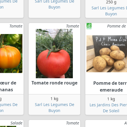
egumes De
Sarl Les Legumes De
250 g
on
Buyon
Sarl Les Legumes 
Buyon
Tomate
Tomate
Pomme de 
cœur de
Tomate ronde rouge
Pomme de terr
nanas
emeraude
g
1 kg
1 kg
egumes De
Sarl Les Legumes De
Les Jardins Des Pie
on
Buyon
De Soleil
Salade
Tomate
A