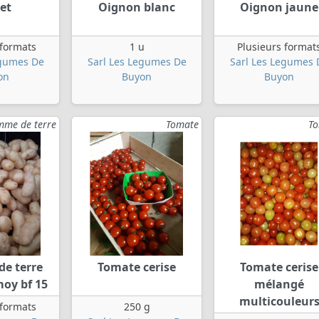
et
Oignon blanc
Oignon jaune
 formats
1 u
Plusieurs format
egumes De
Sarl Les Legumes De
Sarl Les Legumes 
on
Buyon
Buyon
me de terre
Tomate
T
e terre
Tomate cerise
Tomate cerise
moy bf 15
mélangé
multicouleur
 formats
250 g