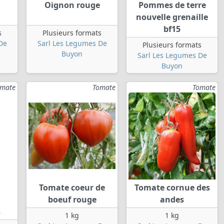
Oignon rouge
Pommes de terre
nouvelle grenaille
bf15
s
Plusieurs formats
De
Sarl Les Legumes De
Plusieurs formats
Buyon
Sarl Les Legumes De
Buyon
omate
Tomate
Tomate
Tomate coeur de
Tomate cornue des
boeuf rouge
andes
s
1 kg
1 kg