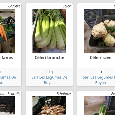
Carotte
Céleri
s fanes
Céleri branche
Céleri rave
u
1 kg
1 u
egumes De
Sarl Les Legumes De
Sarl Les Legumes 
on
Buyon
Buyon
ou - Brocolis
Echalotes
Fe