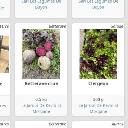
Sarl Les Legumes De
Sarl Les Legumes De
Buyon
Buyon
De
terre
Betterave
Salade
Betterave crue
Clergeon
e
0.5 kg
300 g
Le Jardin De Kevin Et
Le Jardin De Kevin Et
rres
Morgane
Morgane
utres
Betterave
Autres