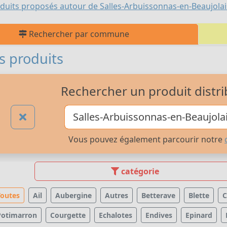
duits proposés autour de Salles-Arbuissonnas-en-Beaujolai
Rechercher par commune
s produits
Rechercher un produit distri
Vous pouvez également parcourir notre
catégorie
Toutes
Ail
Aubergine
Autres
Betterave
Blette
C
Potimarron
Courgette
Echalotes
Endives
Epinard