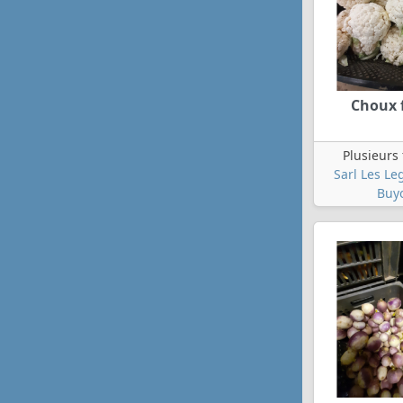
Choux 
Plusieurs
Sarl Les L
Buy