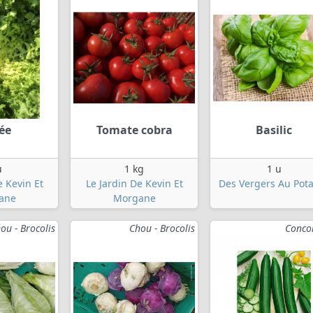
ée
Tomate cobra
Basilic
u
1 kg
1 u
e Kevin Et
Le Jardin De Kevin Et
Des Vergers Au Pot
ane
Morgane
ou - Brocolis
Chou - Brocolis
Conco