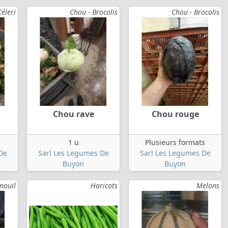
Céleri
Chou - Brocolis
Chou - Brocolis
Chou rave
Chou rouge
1 u
Plusieurs formats
De
Sarl Les Legumes De
Sarl Les Legumes De
Buyon
Buyon
nouil
Haricots
Melons