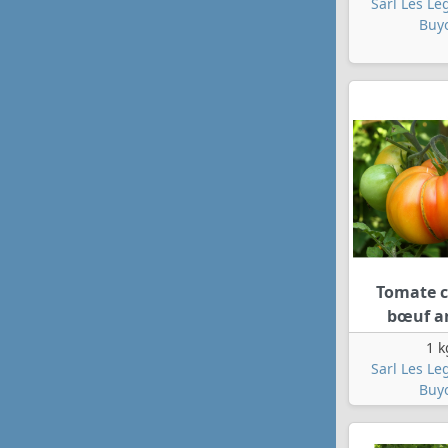
Sarl Les L
Buy
Tomate 
bœuf a
1 k
Sarl Les L
Buy