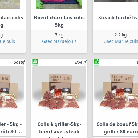
lais colis
Boeuf charolais colis
Steack haché fr
kg
5kg
kg
5 kg
2.2 kg
uejouls
Gaec Maruejouls
Gaec Maruejoul
Boeuf
Boeuf
ler - 5kg -
Colis à griller-5kg-
Colis de boeuf 5k
ôti 80 ...
bœuf avec steak
griller 80 euro