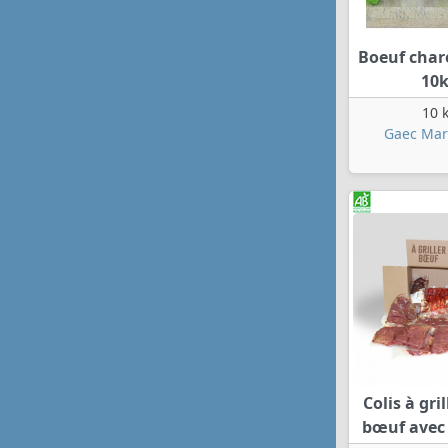
Boeuf charo
10
10 
Gaec Mar
Colis à gril
bœuf avec r