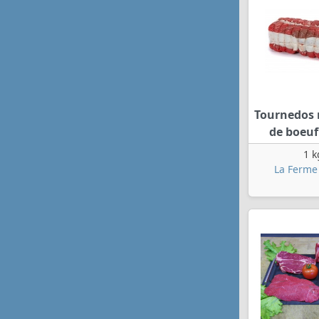
Tournedos
de boeuf
1 k
La Ferme