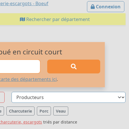
erie-escargots - Boeuf
Connexion
Rechercher par département
bué en circuit court
carte des départements ici
.
e
Charcuterie
Porc
Veau
charcuterie, escargots
triés par distance