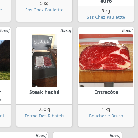
euro
5 kg
e
Sas Chez Paulettte
5 kg
Sas Chez Paulettte
Boeuf
Boeuf
Boeuf
r
Steak haché
Entrecôte
)
250 g
1 kg
nt
Ferme Des Ribatels
Boucherie Brusa
Boeuf
Boeuf