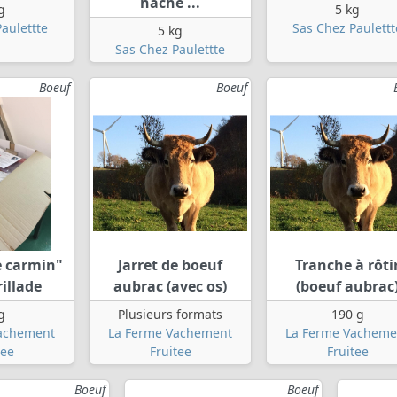
haché ...
g
5 kg
aulettte
Sas Chez Paulettt
5 kg
Sas Chez Paulettte
Boeuf
Boeuf
e carmin"
Jarret de boeuf
Tranche à rôti
illade
aubrac (avec os)
(boeuf aubrac
g
Plusieurs formats
190 g
achement
La Ferme Vachement
La Ferme Vacheme
tee
Fruitee
Fruitee
Boeuf
Boeuf