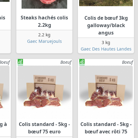
ais
Steaks hachés colis
Colis de bœuf 3kg
2.2kg
galloway/black
angus
2.2 kg
s
Gaec Maruejouls
3 kg
Gaec Des Hautes Landes
Boeuf
Boeuf
Boeuf
g à
Colis standard - 5kg -
Colis standard - 5kg -
bœuf 75 euro
bœuf avec rôti 75