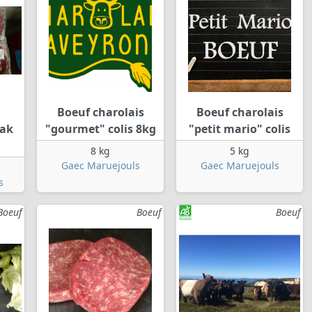
Boeuf charolais
Boeuf charolais
eak
"gourmet" colis 8kg
"petit mario" colis
8 kg
5 kg
Gaec Maruejouls
Gaec Maruejouls
s
Boeuf
Boeuf
Boeuf