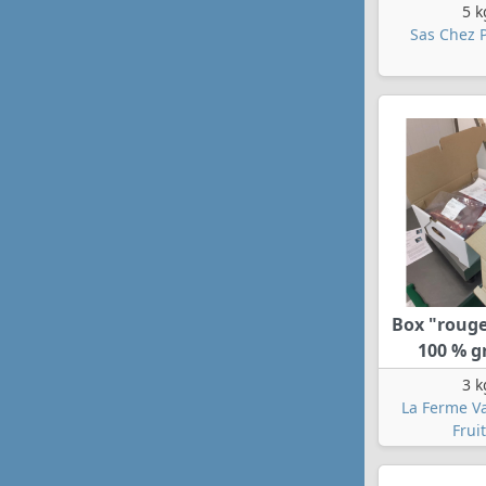
5 k
Sas Chez P
Box "roug
100 % gr
3 k
La Ferme V
Frui