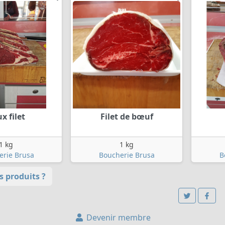
x filet
Filet de bœuf
1 kg
1 kg
erie Brusa
Boucherie Brusa
B
 produits ?
Devenir membre