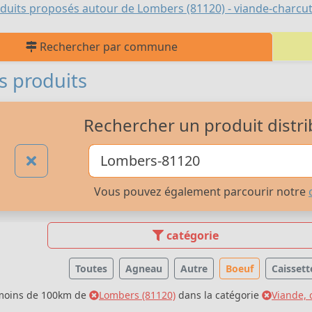
duits proposés autour de Lombers (81120) - viande-charcut
Rechercher par commune
s produits
Rechercher un produit distri
Vous pouvez également parcourir notre
catégorie
Toutes
Agneau
Autre
Boeuf
Caissett
 moins de 100km de
Lombers (81120)
dans la catégorie
Viande, 