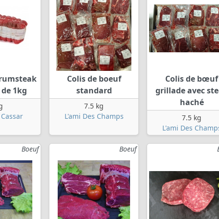
 rumsteak
Colis de boeuf
Colis de bœuf
 de 1kg
standard
grillade avec st
haché
g
7.5 kg
 Cassar
L'ami Des Champs
7.5 kg
L'ami Des Champ
Boeuf
Boeuf