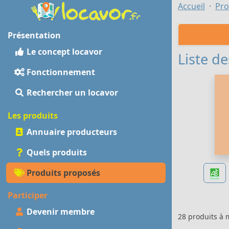
Accueil
Pro
Présentation
Le concept locavor
Liste de
Fonctionnement
Rechercher un locavor
Les produits
Annuaire producteurs
Quels produits
Produits proposés
Participer
Devenir membre
28 produits à