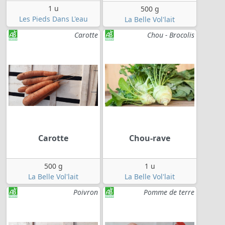
1 u
500 g
Les Pieds Dans L'eau
La Belle Vol'lait
Carotte
Chou - Brocolis
Carotte
Chou-rave
500 g
1 u
La Belle Vol'lait
La Belle Vol'lait
Poivron
Pomme de terre