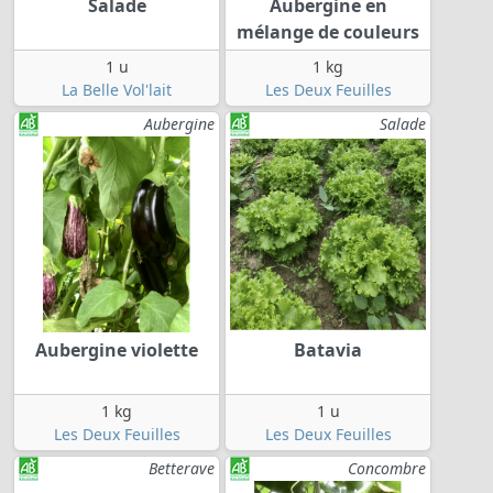
Salade
Aubergine en
mélange de couleurs
1 u
1 kg
La Belle Vol'lait
Les Deux Feuilles
Aubergine
Salade
Aubergine violette
Batavia
1 kg
1 u
Les Deux Feuilles
Les Deux Feuilles
Betterave
Concombre