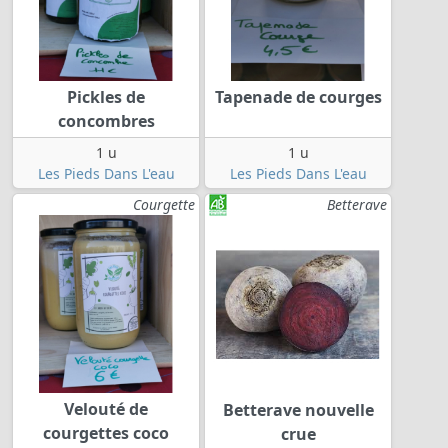
Pickles de
Tapenade de courges
concombres
1 u
1 u
Les Pieds Dans L'eau
Les Pieds Dans L'eau
Courgette
Betterave
Velouté de
Betterave nouvelle
courgettes coco
crue