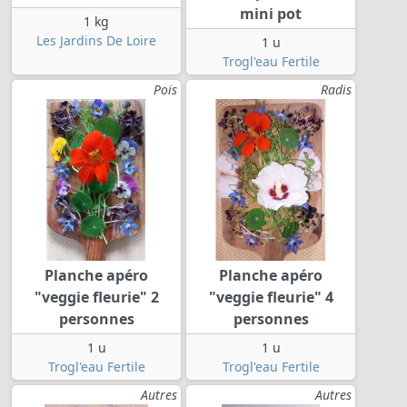
mini pot
1 kg
Les Jardins De Loire
1 u
Trogl'eau Fertile
Pois
Radis
Planche apéro
Planche apéro
"veggie fleurie" 2
"veggie fleurie" 4
personnes
personnes
1 u
1 u
Trogl'eau Fertile
Trogl'eau Fertile
Autres
Autres