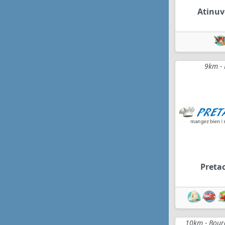
Atinu
9km -
Preta
10km - Bourg