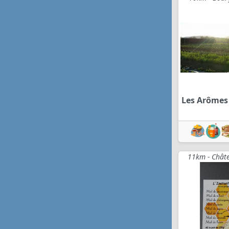
Les Arômes
11km - Châte