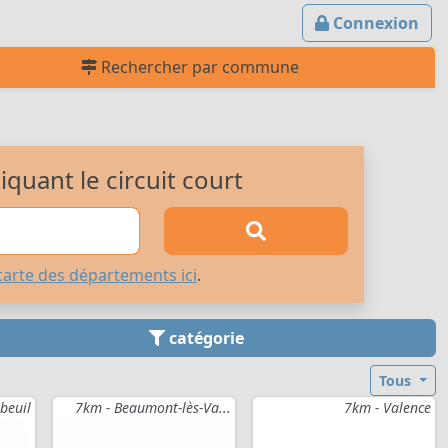
Connexion
Rechercher par commune
quant le circuit court
carte des départements ici
.
catégorie
Tous
beuil
7km - Beaumont-lès-Va...
7km - Valence