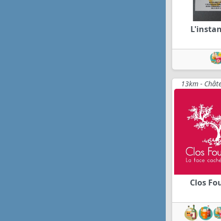
L'instan
13km - Châte
Clos Fo