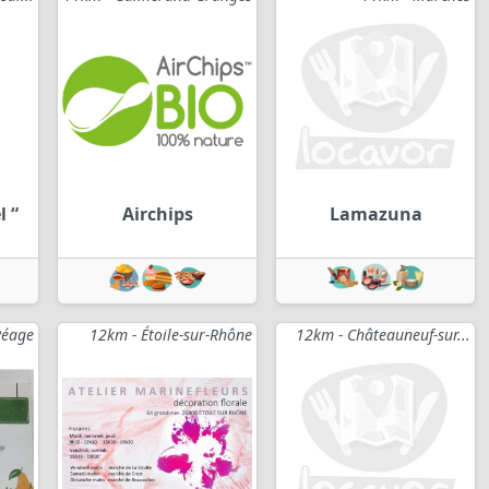
 “
Airchips
Lamazuna
Péage
12km - Étoile-sur-Rhône
12km - Châteauneuf-sur...