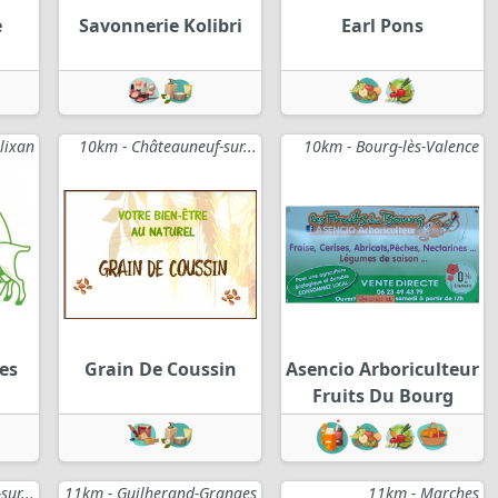
e
Savonnerie Kolibri
Earl Pons
lixan
10km - Châteauneuf-sur...
10km - Bourg-lès-Valence
es
Grain De Coussin
Asencio Arboriculteur
Fruits Du Bourg
ur...
11km - Guilherand-Granges
11km - Marches