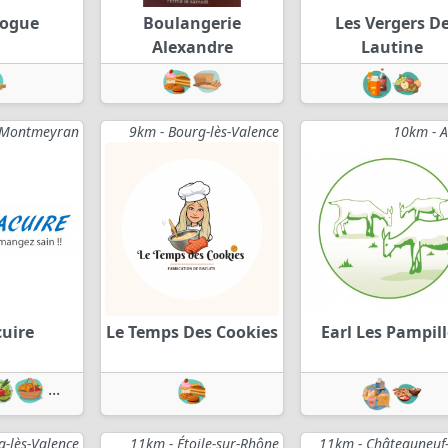
vogue
Boulangerie
Les Vergers D
Alexandre
Lautine
 Montmeyran
9km - Bourg-lès-Valence
10km - A
cuire
Le Temps Des Cookies
Earl Les Pampill
...
-lès-Valence
11km - Étoile-sur-Rhône
11km - Châteauneuf-s