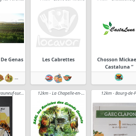
 De Genas
Les Cabrettes
Chosson Mickael
Castaluna “
...
auneuf-sur...
12km - La Chapelle-en-...
12km - Bourg-de-