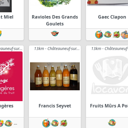
t Miel
Ravioles Des Grands
Gaec Clapon
Goulets
auneuf-sur...
13km - Châteauneuf-sur...
13km - Châteauneuf-s
ugères
Francis Seyvet
Fruits Mûrs A Po
...