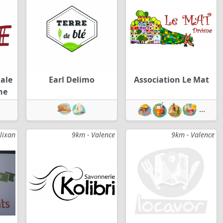
nale
Earl Delimo
Association Le Mat
ne
...
lixan
9km - Valence
9km - Valence