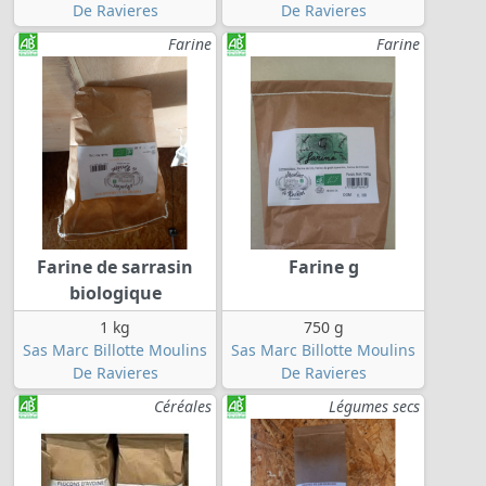
De Ravieres
De Ravieres
Farine
Farine
Farine de sarrasin
Farine g
biologique
1 kg
750 g
Sas Marc Billotte Moulins
Sas Marc Billotte Moulins
De Ravieres
De Ravieres
Céréales
Légumes secs