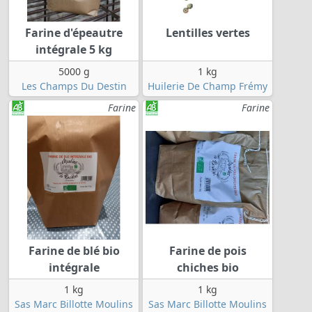
Farine d'épeautre
Lentilles vertes
intégrale 5 kg
5000 g
1 kg
Les Champs Du Destin
Huilerie De Champ Frémy
Farine
Farine
Farine de blé bio
Farine de pois
intégrale
chiches bio
1 kg
1 kg
Sas Marc Billotte Moulins
Sas Marc Billotte Moulins