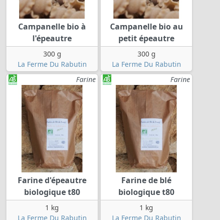
Campanelle bio à
Campanelle bio au
l'épeautre
petit épeautre
300 g
300 g
La Ferme Du Rabutin
La Ferme Du Rabutin
Farine
Farine
Farine d'épeautre
Farine de blé
biologique t80
biologique t80
1 kg
1 kg
La Ferme Du Rabutin
La Ferme Du Rabutin