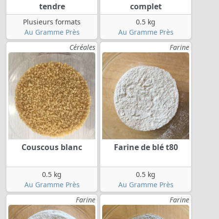
tendre
complet
Plusieurs formats
0.5 kg
Au Gramme Près
Au Gramme Près
Céréales
Farine
Couscous blanc
Farine de blé t80
0.5 kg
0.5 kg
Au Gramme Près
Au Gramme Près
Farine
Farine