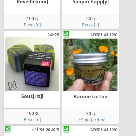
Réveille[moi]
Soapin happ[y]
100 g
50 g
Becos[e]
Becos[e]
Savon
Crème de soin
Sous[riz]!
Baume tattoo
100 g
30 g
Becos[e]
Le Soin Jardiné
Crème de soin
Crème de soin