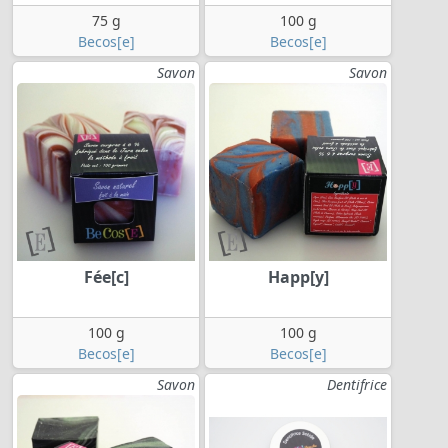
75 g
100 g
Becos[e]
Becos[e]
Savon
Savon
Fée[c]
Happ[y]
100 g
100 g
Becos[e]
Becos[e]
Savon
Dentifrice