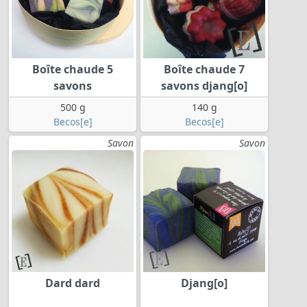
Boîte chaude 5
Boîte chaude 7
savons
savons djang[o]
500 g
140 g
Becos[e]
Becos[e]
Savon
Savon
Dard dard
Djang[o]