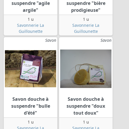
suspendre "agile
suspendre "bière
argile"
prodigieuse"
1 u
1 u
Savonnerie La
Savonnerie La
Guillounette
Guillounette
Savon
Savon
Savon douche à
Savon douche à
suspendre "bulle
suspendre "doux
d'été"
tout doux"
1 u
1 u
Savonnerie La
Savonnerie La