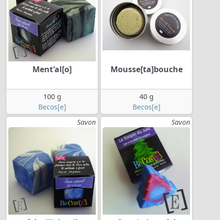
Ment'al[o]
Mousse[ta]bouche
100 g
40 g
Becos[e]
Becos[e]
Savon
Savon