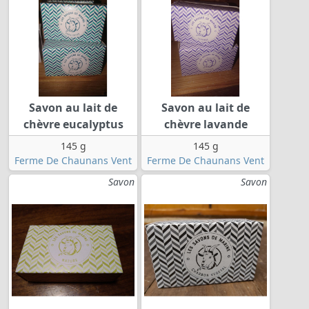
Savon au lait de
Savon au lait de
chèvre eucalyptus
chèvre lavande
145 g
145 g
Ferme De Chaunans Vent
Ferme De Chaunans Vent
Savon
Savon