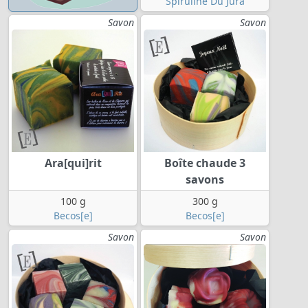
Spiruline Du Jura
Savon
Savon
Ara[qui]rit
Boîte chaude 3
savons
100 g
300 g
Becos[e]
Becos[e]
Savon
Savon