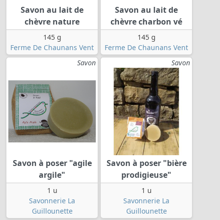
Savon au lait de
Savon au lait de
chèvre nature
chèvre charbon vé
145 g
145 g
Ferme De Chaunans Vent
Ferme De Chaunans Vent
Savon
Savon
Savon à poser "agile
Savon à poser "bière
argile"
prodigieuse"
1 u
1 u
Savonnerie La
Savonnerie La
Guillounette
Guillounette