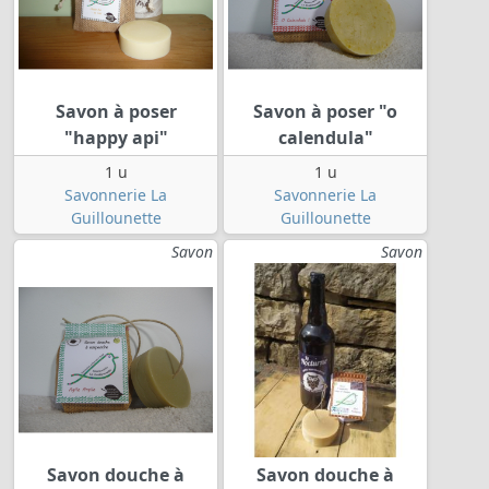
Savon à poser
Savon à poser "o
"happy api"
calendula"
1 u
1 u
Savonnerie La
Savonnerie La
Guillounette
Guillounette
Savon
Savon
Savon douche à
Savon douche à