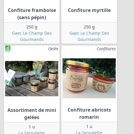
Confiture framboise
Confiture myrtille
(sans pépin)
250 g
250 g
Gaec Le Champ Des
Gaec Le Champ Des
Gourmands
Gourmands
Gelée
Confitures
Confiture abricots
Assortiment de mini
romarin
gelées
1 u
1 u
La Serpolette
La Serpolette