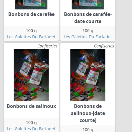
Bonbons de carafée
Bonbons de carafée-
date courte
100 g
100 g
Les Galettes Du Farfadet
Les Galettes Du Farfadet
Confiseries
Confiseries
Bonbons de salinoux
Bonbons de
salinoux-[date
courte]
100 g
Les Galettes Du Farfadet
100 g