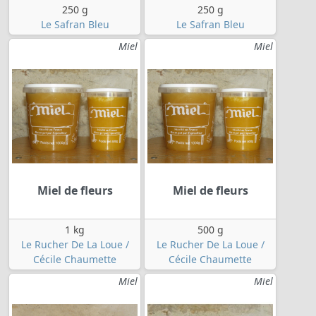
250 g
250 g
Le Safran Bleu
Le Safran Bleu
Miel
Miel
Miel de fleurs
Miel de fleurs
1 kg
500 g
Le Rucher De La Loue /
Le Rucher De La Loue /
Cécile Chaumette
Cécile Chaumette
Miel
Miel