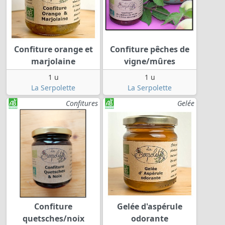
Confiture orange et
Confiture pêches de
marjolaine
vigne/mûres
1 u
1 u
La Serpolette
La Serpolette
Confitures
Gelée
Confiture
Gelée d'aspérule
quetsches/noix
odorante