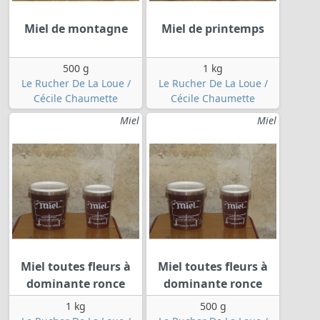
Miel de montagne
Miel de printemps
500 g
1 kg
Le Rucher De La Loue /
Le Rucher De La Loue /
Cécile Chaumette
Cécile Chaumette
Miel
Miel
Miel toutes fleurs à
Miel toutes fleurs à
dominante ronce
dominante ronce
1 kg
500 g