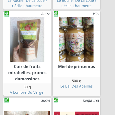
Le Rucher De La Loue /
Le Rucher De La Loue /
Cécile Chaumette
Cécile Chaumette
Autre
Miel
Cuir de fruits
Miel de printemps
mirabelles- prunes
damassines
500 g
Le Bal Des Abeilles
30 g
A L'ombre Du Verger
Sucre
Confitures