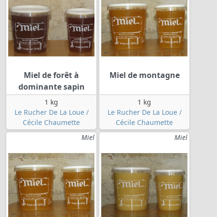
Miel de forêt à
Miel de montagne
dominante sapin
1 kg
1 kg
Le Rucher De La Loue /
Le Rucher De La Loue /
Cécile Chaumette
Cécile Chaumette
Miel
Miel