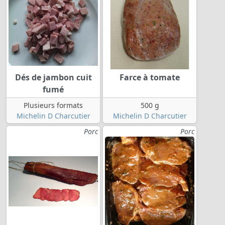
Dés de jambon cuit
Farce à tomate
fumé
Plusieurs formats
500 g
Michelin D Charcutier
Michelin D Charcutier
Porc
Porc