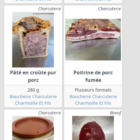
Charcuterie
Charcuterie
Pâté en croûte pur
Poitrine de porc
porc
fumée
280 g
Plusieurs formats
Boucherie Charcuterie
Boucherie Charcuterie
Charmoille Et Fils
Charmoille Et Fils
Charcuterie
Boeuf