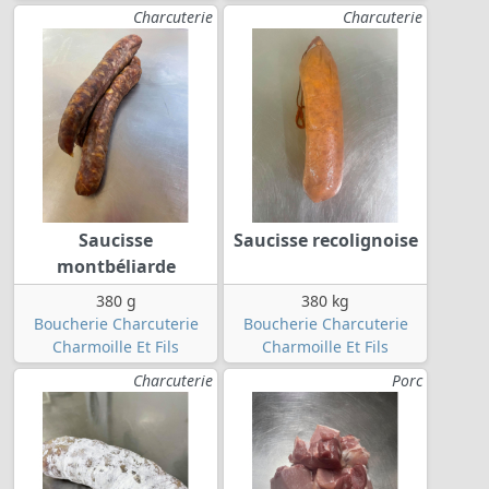
Charcuterie
Charcuterie
Saucisse
Saucisse recolignoise
montbéliarde
380 g
380 kg
Boucherie Charcuterie
Boucherie Charcuterie
Charmoille Et Fils
Charmoille Et Fils
Charcuterie
Porc