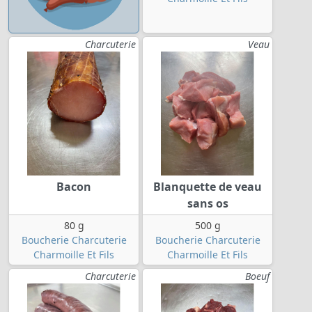
Charcuterie
Veau
Bacon
Blanquette de veau
sans os
80 g
500 g
Boucherie Charcuterie
Boucherie Charcuterie
Charmoille Et Fils
Charmoille Et Fils
Charcuterie
Boeuf