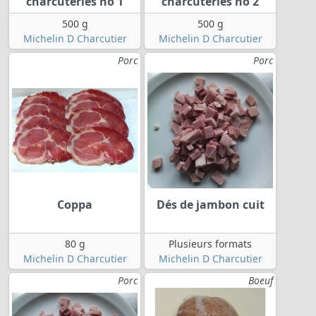
charcuteries no 1
charcuteries no 2
500 g
500 g
Michelin D Charcutier
Michelin D Charcutier
Porc
Porc
Coppa
Dés de jambon cuit
80 g
Plusieurs formats
Michelin D Charcutier
Michelin D Charcutier
Porc
Boeuf