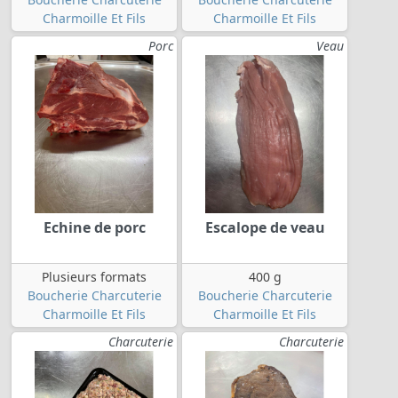
Charmoille Et Fils
Charmoille Et Fils
Porc
Veau
Echine de porc
Escalope de veau
Plusieurs formats
400 g
Boucherie Charcuterie
Boucherie Charcuterie
Charmoille Et Fils
Charmoille Et Fils
Charcuterie
Charcuterie