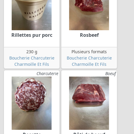
Rillettes pur porc
Rosbeef
230 g
Plusieurs formats
Boucherie Charcuterie
Boucherie Charcuterie
Charmoille Et Fils
Charmoille Et Fils
Charcuterie
Boeuf