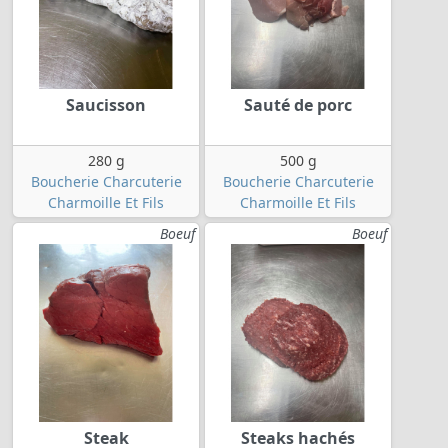
Saucisson
Sauté de porc
280 g
500 g
Boucherie Charcuterie
Boucherie Charcuterie
Charmoille Et Fils
Charmoille Et Fils
Boeuf
Boeuf
Steak
Steaks hachés