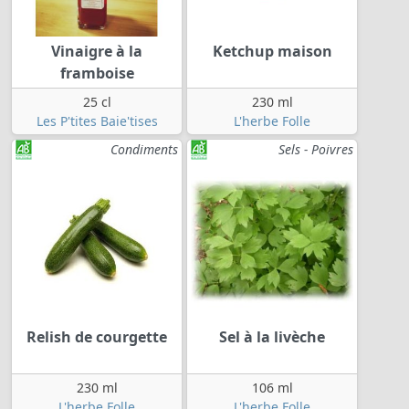
Vinaigre à la
Ketchup maison
framboise
25 cl
230 ml
Les P'tites Baie'tises
L'herbe Folle
Condiments
Sels - Poivres
Relish de courgette
Sel à la livèche
230 ml
106 ml
L'herbe Folle
L'herbe Folle