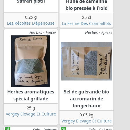
Safran pistil
Huile de cameline
bio pressée à froid
0.25 g
25 cl
Les Récoltes D'épenouse
La Ferme Des Cramaillots
Herbes - Epices
Herbes - Epices
Herbes aromatiques
Sel de guérande bio
spécial grillade
au romarin de
longechaux
25 g
Vergey Elevage Et Culture
0.05 kg
Vergey Elevage Et Culture
Sels - Poivres
Sels - Poivres