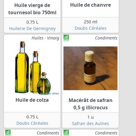
Huile de chanvre
Huile vierge de
tournesol bio 750ml
250 ml
0.75 L
Doubs Céréales
Huilerie De Germigney
Huiles - Vinaig
Condiments
Huile de colza
Macérât de safran
0,5 g illicrocus
0.75 L
1 u
Doubs Céréales
Safran des Aulnes
Condiments
Condiments