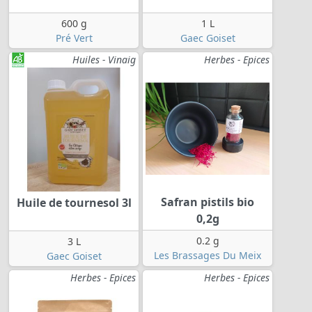
600 g
1 L
Pré Vert
Gaec Goiset
Huiles - Vinaig
Herbes - Epices
Safran pistils bio
Huile de tournesol 3l
0,2g
0.2 g
3 L
Les Brassages Du Meix
Gaec Goiset
Herbes - Epices
Herbes - Epices