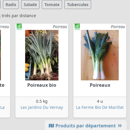
Radis
Salade
Tomate
Tubercules
s
triés par distance
ireau
Poireau
Poireau
te
Poireaux bio
Poireaux
0.5 kg
4 u
 La
Les Jardins Du Vernay
La Ferme Bio De Marillat
Produits par département