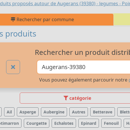
duits proposés autour de Augerans (39380) - legumes - Poi
Rechercher par commune
s produits
Rechercher un produit distri
Vous pouvez également parcourir notre
catégorie
Ail
Asperge
Aubergine
Autres
Betterave
Blett
otimarron
Courgette
Echalotes
Epinard
Fenouil
H