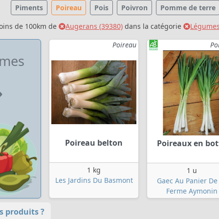
Piments
Poireau
Pois
Poivron
Pomme de terre
moins de 100km de
Augerans (39380)
dans la catégorie
Légume
Poireau
Po
umes
Poireau belton
Poireaux en bot
1 kg
1 u
Les Jardins Du Basmont
Gaec Au Panier De
Ferme Aymonin
 produits ?