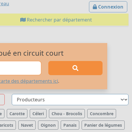
reau
Connexion
Rechercher par département
bué en circuit court
carte des départements ici
.
e
Carotte
Céleri
Chou - Brocolis
Concombre
aricots
Navet
Oignon
Panais
Panier de légumes