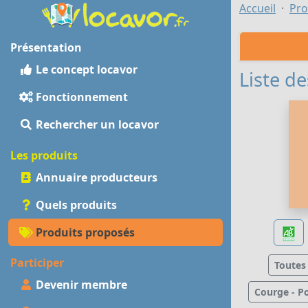
Accueil
Pro
Présentation
Le concept locavor
Liste de
Fonctionnement
Rechercher un locavor
Les produits
Annuaire producteurs
Quels produits
Produits proposés
Participer
Toutes
Devenir membre
Courge - P