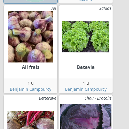
Ail
Salade
Ail frais
Batavia
1 u
1 u
Benjamin Campourcy
Benjamin Campourcy
Betterave
Chou - Brocolis