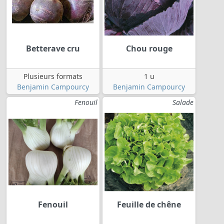
Betterave cru
Chou rouge
Plusieurs formats
1 u
Benjamin Campourcy
Benjamin Campourcy
Fenouil
Salade
Fenouil
Feuille de chêne