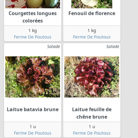
Courgettes longues
Fenouil de florence
colorées
1 kg
1 kg
Ferme De Poutous
Ferme De Poutous
Salade
Salade
Laitue batavia brune
Laitue feuille de
chêne brune
1 u
1 u
Ferme De Poutous
Ferme De Poutous