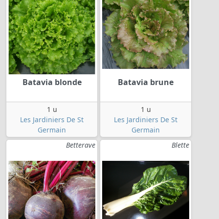
Batavia blonde
Batavia brune
1 u
1 u
Les Jardiniers De St
Les Jardiniers De St
Germain
Germain
Betterave
Blette