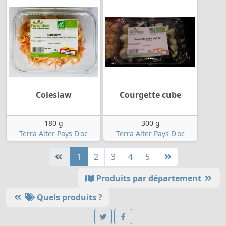
Coleslaw
Courgette cube
180 g
300 g
Terra Alter Pays D'oc
Terra Alter Pays D'oc
1
2
3
4
5
Produits par département
Quels produits ?