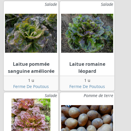
Salade
Salade
Laitue pommée
Laitue romaine
sanguine améliorée
léopard
1 u
1 u
Ferme De Poutous
Ferme De Poutous
Salade
Pomme de terre