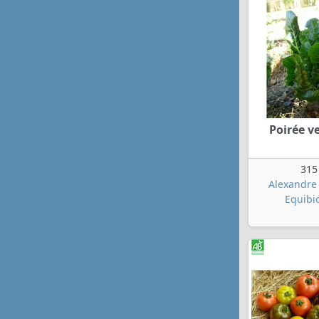
Poirée ve
315
Alexandre 
Equibi