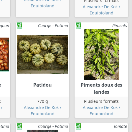
Plusieurs formats
Equibioland
Alexandre De Kok /
Equibioland
ignon
Courge - Potima
Piments
e
Patidou
Piments doux des
landes
s
770 g
Plusieurs formats
 /
Alexandre De Kok /
Alexandre De Kok /
Equibioland
Equibioland
otima
Courge - Potima
Tomate