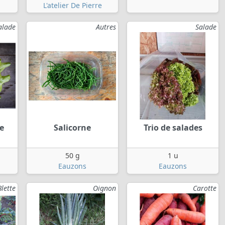
L'atelier De Pierre
alade
Autres
Salade
de
Salicorne
Trio de salades
50 g
1 u
Eauzons
Eauzons
Blette
Oignon
Carotte