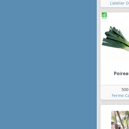
L'atelier 
Poirea
500
Ferme Ca