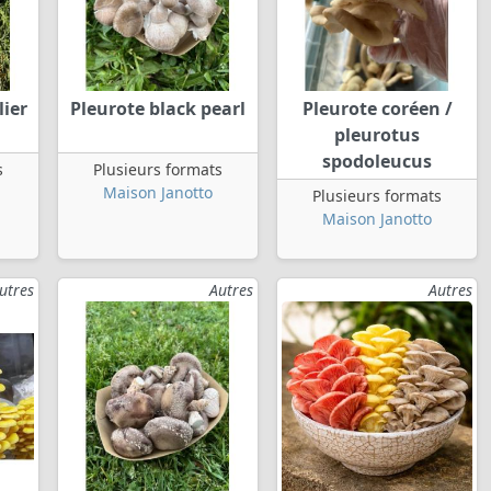
lier
Pleurote black pearl
Pleurote coréen /
pleurotus
spodoleucus
s
Plusieurs formats
Maison Janotto
Plusieurs formats
Maison Janotto
utres
Autres
Autres