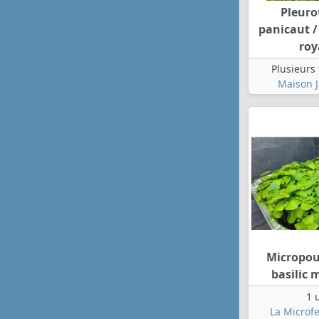
Pleuro
panicaut /
roy
Plusieurs
Maison J
Micropou
basilic
1 
La Microf