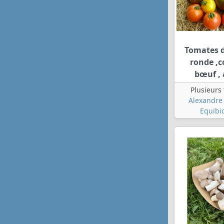
Tomates d
ronde ,
bœuf ,
Plusieurs
Alexandre 
Equibi