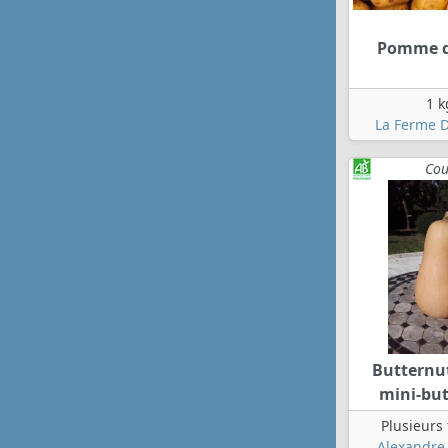
Pomme d
1 k
La Ferme D
Cou
Butternut
mini-bu
Plusieurs
Alexandre 