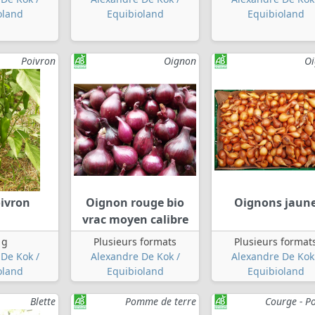
oland
Equibioland
Equibioland
Poivron
Oignon
O
oivron
Oignon rouge bio
Oignons jaun
vrac moyen calibre
 g
Plusieurs formats
Plusieurs format
De Kok /
Alexandre De Kok /
Alexandre De Kok
oland
Equibioland
Equibioland
Blette
Pomme de terre
Courge - P