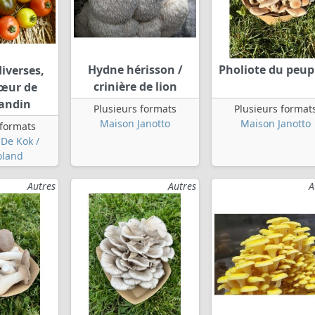
Hydne hérisson /
Pholiote du peup
iverses,
crinière de lion
cœur de
 andin
Plusieurs formats
Plusieurs format
Maison Janotto
Maison Janotto
 formats
De Kok /
oland
Autres
Autres
A