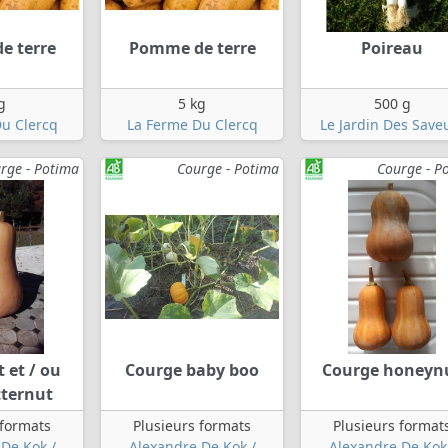
e terre
Pomme de terre
Poireau
g
5 kg
500 g
u Clercq
La Ferme Du Clercq
Le Jardin Des Save
rge - Potima
Courge - Potima
Courge - P
 et / ou
Courge baby boo
Courge honeyn
tternut
 formats
Plusieurs formats
Plusieurs format
De Kok /
Alexandre De Kok /
Alexandre De Kok