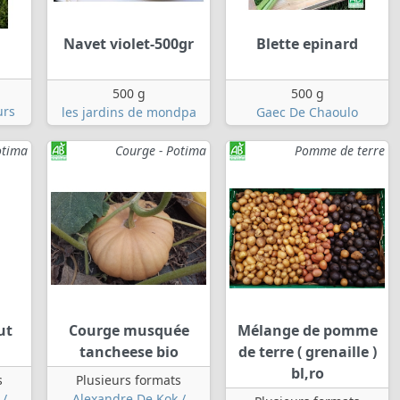
Navet violet-500gr
Blette epinard
500 g
500 g
urs
les jardins de mondpa
Gaec De Chaoulo
otima
Courge - Potima
Pomme de terre
ut
Courge musquée
Mélange de pomme
tancheese bio
de terre ( grenaille )
bl,ro
s
Plusieurs formats
 /
Alexandre De Kok /