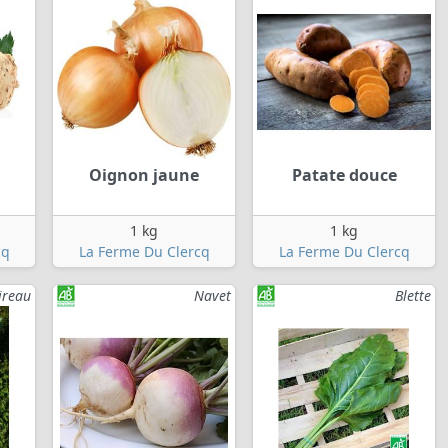
Oignon jaune
Patate douce
1 kg
1 kg
cq
La Ferme Du Clercq
La Ferme Du Clercq
ireau
Navet
Blette