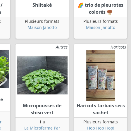
 /
Shiitaké
🌈 trio de pleurotes
n
colorés 🍄‍🟫
s
Plusieurs formats
Plusieurs formats
Maison Janotto
Maison Janotto
Autres
Haricots
de
Micropousses de
Haricots tarbais secs
shiso vert
sachet
r
1 u
Plusieurs formats
e
La Microferme Par
Hop Hop Hop!