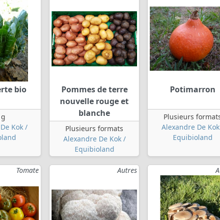
rte bio
Pommes de terre
Potimarron
nouvelle rouge et
blanche
 g
Plusieurs format
De Kok /
Alexandre De Kok
Plusieurs formats
oland
Equibioland
Alexandre De Kok /
Equibioland
Tomate
Autres
A