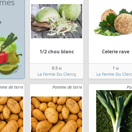
umes
1/2 chou blanc
Celerie rave
0.5 u
1 u
La Ferme Du Clercq
La Ferme Du Cler
me de terre
Pomme de terre
Po