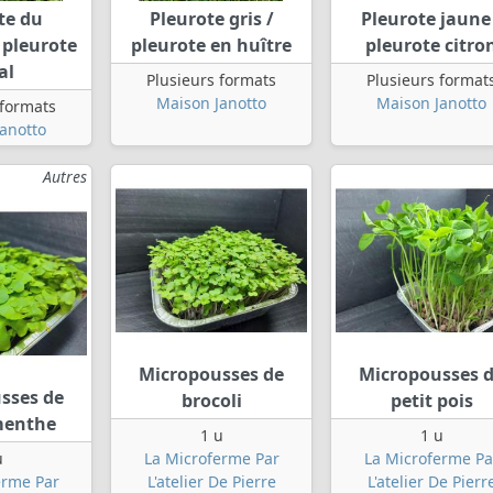
te du
Pleurote gris /
Pleurote jaune
 pleurote
pleurote en huître
pleurote citro
al
Plusieurs formats
Plusieurs format
Maison Janotto
Maison Janotto
 formats
anotto
Autres
Micropousses de
Micropousses 
sses de
brocoli
petit pois
 menthe
1 u
1 u
u
La Microferme Par
La Microferme Pa
erme Par
L'atelier De Pierre
L'atelier De Pierr