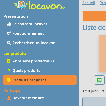
Accueil
Pro
Présentation
Le concept locavor
Liste de
Fonctionnement
Rechercher un locavor
Les produits
Annuaire producteurs
Quels produits
Produits proposés
Participer
1718 produits
Devenir membre