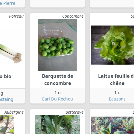
De Pierre
Poireau
Concombre
S
Barquette de
Laitue feuille 
u bio
concombre
chêne
1 u
1 u
 g
Earl Du Réchou
Eauzons
staing
Aubergine
Betterave