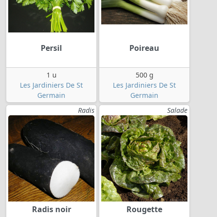
Persil
Poireau
1 u
500 g
Les Jardiniers De St
Les Jardiniers De St
Germain
Germain
Radis
Salade
Radis noir
Rougette