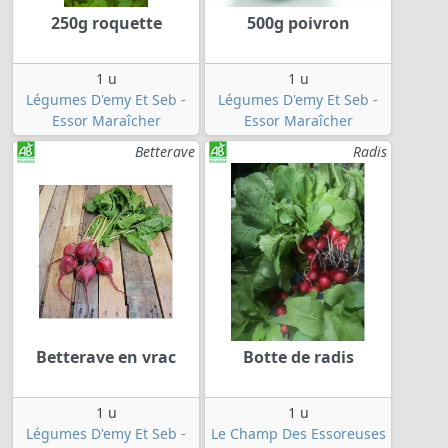
250g roquette
500g poivron
1 u
1 u
Légumes D'emy Et Seb -
Légumes D'emy Et Seb -
Essor Maraîcher
Essor Maraîcher
Betterave
Radis
Betterave en vrac
Botte de radis
1 u
1 u
Légumes D'emy Et Seb -
Le Champ Des Essoreuses