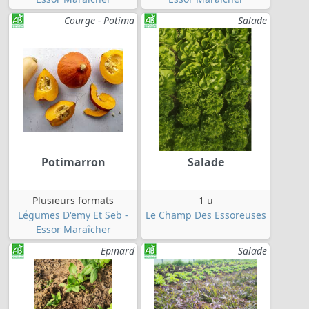
Courge - Potima
Salade
Potimarron
Salade
Plusieurs formats
1 u
Légumes D'emy Et Seb -
Le Champ Des Essoreuses
Essor Maraîcher
Epinard
Salade