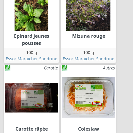
Epinard jeunes
Mizuna rouge
pousses
100 g
100 g
Essor Maraicher Sandrine
Essor Maraicher Sandrine
Carotte
Autres
Carotte râpée
Coleslaw