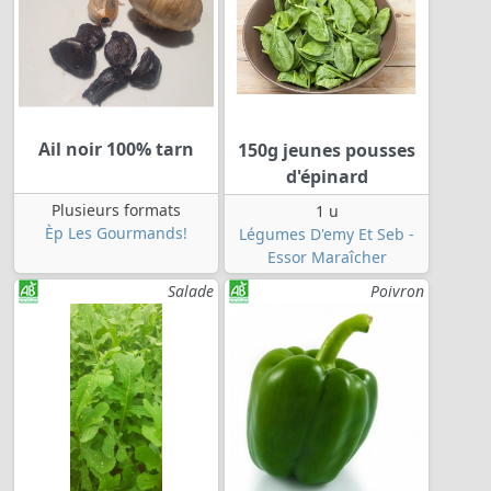
Ail noir 100% tarn
150g jeunes pousses
d'épinard
Plusieurs formats
1 u
Èp Les Gourmands!
Légumes D'emy Et Seb -
Essor Maraîcher
Salade
Poivron