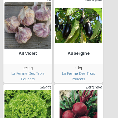
Ail violet
Aubergine
250 g
1 kg
La Ferme Des Trois
La Ferme Des Trois
Poucets
Poucets
Salade
Betterave