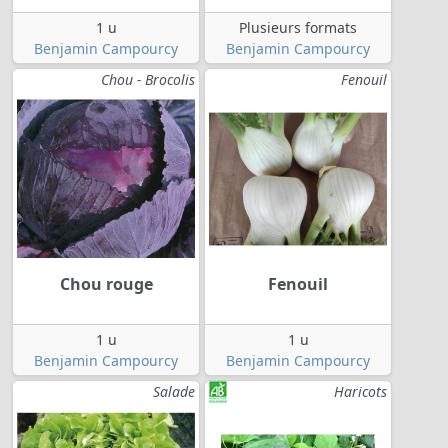
1 u
Plusieurs formats
Benjamin Campourcy
Benjamin Campourcy
Chou - Brocolis
Fenouil
Chou rouge
Fenouil
1 u
1 u
Benjamin Campourcy
Benjamin Campourcy
Salade
Haricots