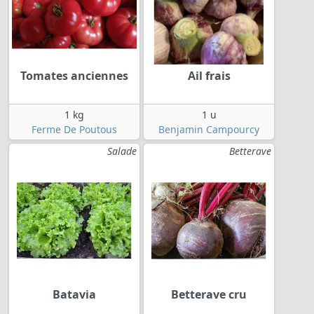
Tomates anciennes
Ail frais
1 kg
1 u
Ferme De Poutous
Benjamin Campourcy
Salade
Betterave
Batavia
Betterave cru