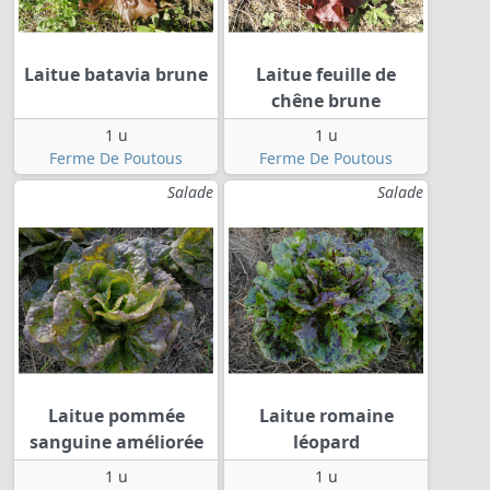
Laitue batavia brune
Laitue feuille de
chêne brune
1 u
1 u
Ferme De Poutous
Ferme De Poutous
Salade
Salade
Laitue pommée
Laitue romaine
sanguine améliorée
léopard
1 u
1 u