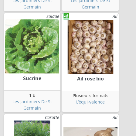
Les Jardiniers De St
Les Jardiniers De St
Germain
Germain
Salade
Ail
Sucrine
Ail rose bio
1 u
Plusieurs formats
Les Jardiniers De St
L'équi-valence
Germain
Carotte
Ail