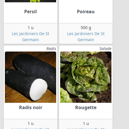
Persil
Poireau
1 u
500 g
Les Jardiniers De St
Les Jardiniers De St
Germain
Germain
Radis
Salade
Radis noir
Rougette
1 u
1 u