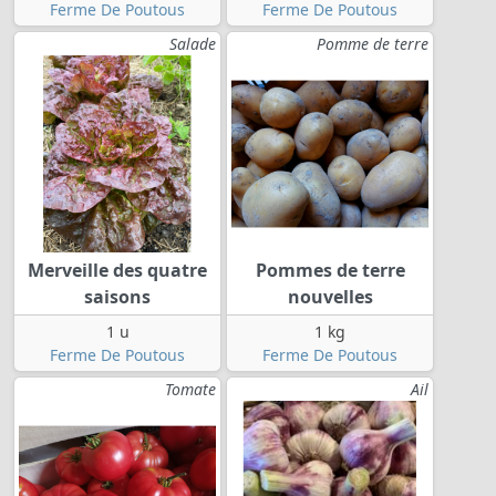
Ferme De Poutous
Ferme De Poutous
Salade
Pomme de terre
Merveille des quatre
Pommes de terre
saisons
nouvelles
1 u
1 kg
Ferme De Poutous
Ferme De Poutous
Tomate
Ail