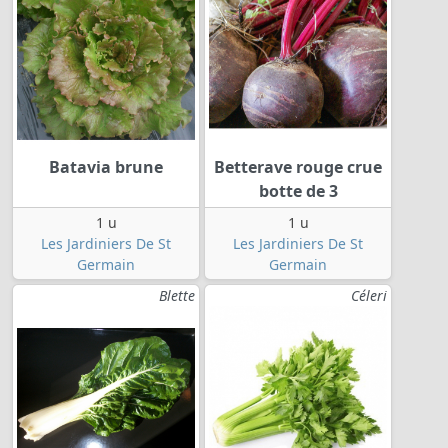
Batavia brune
Betterave rouge crue
botte de 3
1 u
1 u
Les Jardiniers De St
Les Jardiniers De St
Germain
Germain
Blette
Céleri