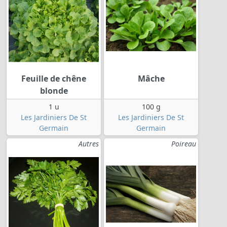
Feuille de chêne
Mâche
blonde
1 u
100 g
Les Jardiniers De St
Les Jardiniers De St
Germain
Germain
Autres
Poireau