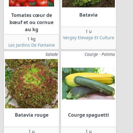
Batavia
Tomates cœur de
bœuf et ou cornue
au kg
1 u
Vergey Elevage Et Culture
1 kg
Les Jardins De Fontaine
Salade
Courge - Potima
Batavia rouge
Courge spaguetti
1 u
1 u