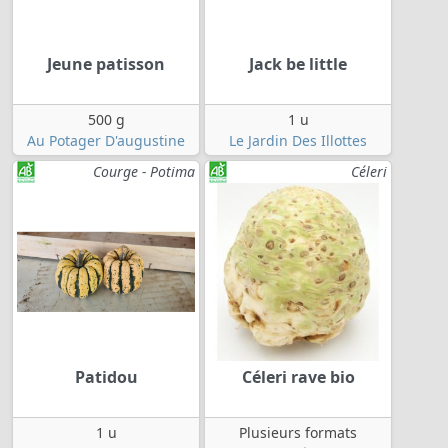
Jeune patisson
Jack be little
500 g
1 u
Au Potager D'augustine
Le Jardin Des Illottes
Courge - Potima
Céleri
Patidou
Céleri rave bio
1 u
Plusieurs formats