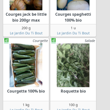
Courges jack be little
Courges spaghetti
bio 200gr max
100% bio
200 g
1 u
Le Jardin Du Ti Bout
Le Jardin Du Ti Bout
Courgette
Salade
Courgette 100% bio
Roquette bio
1 kg
100 g
Le Jardin Du Ti Bout
Le Jardin Du Ti Bout