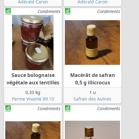
Adérald Caron
Adérald Caron
Condiments
Condiments
Sauce bolognaise
Macérât de safran
végétale aux lentilles
0,5 g illicrocus
0.33 kg
1 u
Ferme Vivante 89.10
Safran des Aulnes
Condiments
Condiments