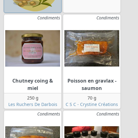
Condiments
Condiments
Chutney coing &
Poisson en gravlax -
miel
saumon
250 g
70 g
Les Ruchers De Darbois
C S C - Crystine Créations
Condiments
Condiments