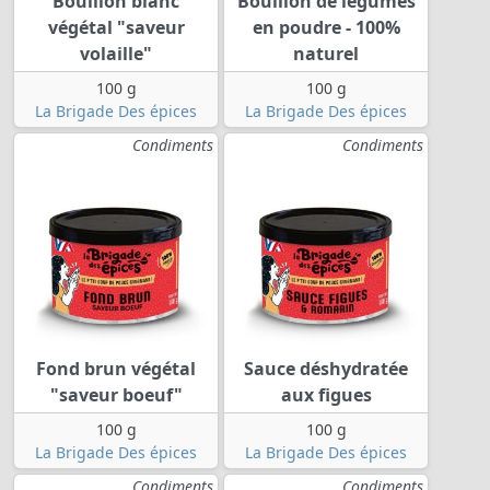
Bouillon blanc
Bouillon de légumes
végétal "saveur
en poudre - 100%
volaille"
naturel
100 g
100 g
La Brigade Des épices
La Brigade Des épices
Condiments
Condiments
Fond brun végétal
Sauce déshydratée
"saveur boeuf"
aux figues
100 g
100 g
La Brigade Des épices
La Brigade Des épices
Condiments
Condiments