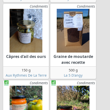
Condiments
Condiments
Câpres d'ail des ours
Graine de moutarde
avec recette
150 g
500 g
Aux Rythmes De La Terre
La 5 D'angy
Condiments
Condiments