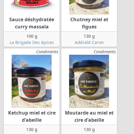
Sauce déshydratée
Chutney miel et
curry massala
figues
100 g
130 g
La Brigade Des épices
Adérald Caron
Condiments
Condiments
Ketchup miel et cire
Moutarde au miel et
d'abeille
cire d'abeille
130 g
130 g